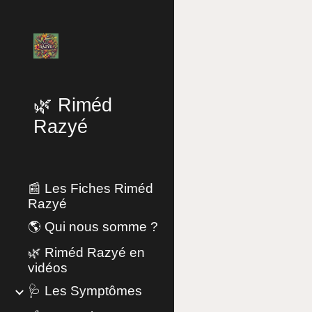
Sk
🌿 Riméd
Razyé
📰 Les Fiches Riméd
Razyé
🌎 Qui nous somme ?
🌿 Riméd Razyé en
vidéos
🩺 Les Symptômes