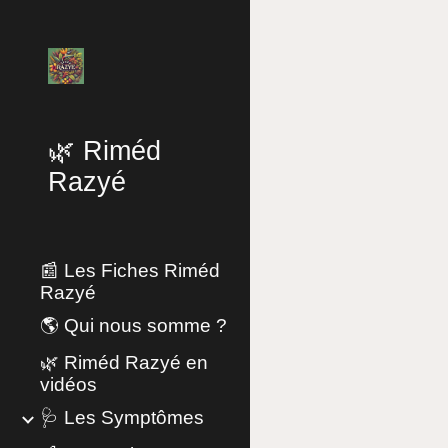
Sk
🌿 Riméd
Razyé
📰 Les Fiches Riméd
Razyé
🌎 Qui nous somme ?
🌿 Riméd Razyé en
vidéos
🩺 Les Symptômes